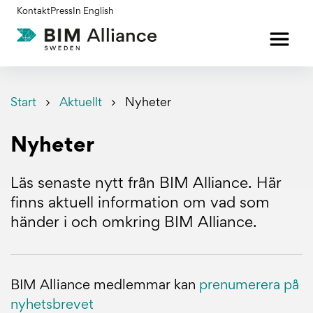
Gå
Kontakt
Press
In English
till
innehållet
Start
Aktuellt
Nyheter
Nyheter
Läs senaste nytt från BIM Alliance. Här
finns aktuell information om vad som
händer i och omkring BIM Alliance.
BIM Alliance medlemmar kan
prenumerera på
nyhetsbrevet