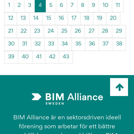
(Aktuell
1
2
3
4
5
6
7
8
9
10
11
sida)
12
13
14
15
16
17
18
19
20
21
22
23
24
25
26
27
28
29
30
31
32
33
34
35
36
37
38
39
40
41
42
43
Ta
mig
till
topp
BIM Alliance är en sektorsdriven ideell
förening som arbetar för ett bättre