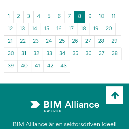
(Aktuell
1
2
3
4
5
6
7
8
9
10
11
sida)
12
13
14
15
16
17
18
19
20
21
22
23
24
25
26
27
28
29
30
31
32
33
34
35
36
37
38
39
40
41
42
43
Ta
mig
till
topp
BIM Alliance är en sektorsdriven ideell