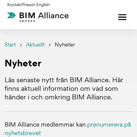
Gå
Kontakt
Press
In English
till
innehållet
Start
Aktuellt
Nyheter
Nyheter
Läs senaste nytt från BIM Alliance. Här
finns aktuell information om vad som
händer i och omkring BIM Alliance.
BIM Alliance medlemmar kan
prenumerera på
nyhetsbrevet