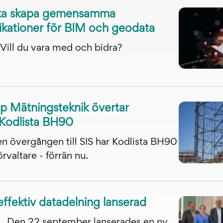
ska skapa gemensamma
ikationer för BIM och geodata
Vill du vara med och bidra?
pp Mätningsteknik övertar
 Kodlista BH90
n övergången till SIS har Kodlista BH90
örvaltare - förrän nu.
ffektiv datadelning lanserad
Den 22 september lanserades en ny