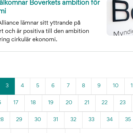
välkomnar Boverkets ambition för
mi
liance lämnar sitt yttrande på
 och är positiva till den ambition
ring cirkulär ekonomi.
(Aktuell
3
4
5
6
7
8
9
10
1
sida)
6
17
18
19
20
21
22
23
28
29
30
31
32
33
34
35