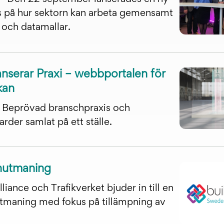
s på hur sektorn kan arbeta gemensamt
och datamallar.
anserar Praxi – webbportalen för
kan
Beprövad branschpraxis och
rder samlat på ett ställe.
chutmaning
iance och Trafikverket bjuder in till en
utmaning med fokus på tillämpning av