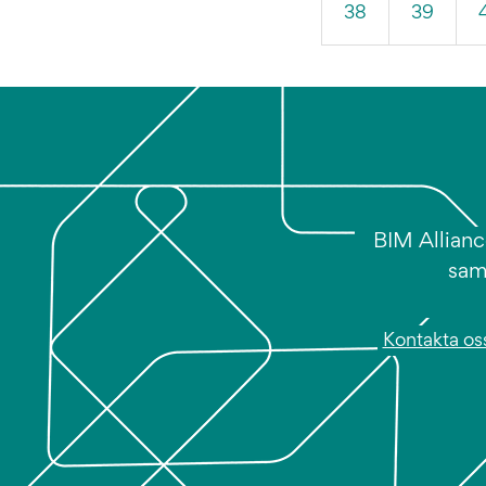
38
39
BIM Allianc
sam
Kontakta os