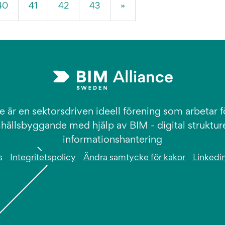
40
41
42
43
»
e är en sektorsdriven ideell förening som arbetar fö
hällsbyggande med hjälp av BIM - digital struktur
informationshantering
s
Integritetspolicy
Ändra samtycke för kakor
Linkedi