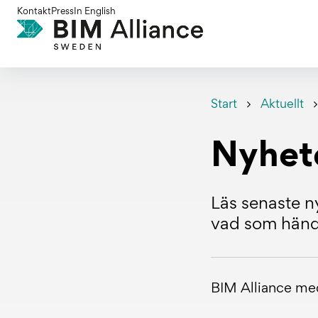
Gå
Kontakt
Press
In English
till
innehållet
Start
Aktuellt
Nyhet
Läs senaste ny
vad som hände
BIM Alliance m