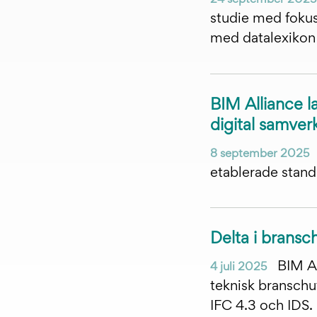
studie med foku
med datalexikon 
BIM Alliance l
digital samver
8 september 2025
etablerade standa
Delta i brans
BIM All
4 juli 2025
teknisk bransch
IFC 4.3 och IDS.