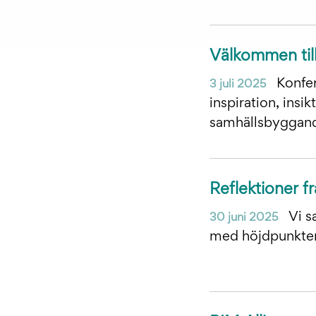
Välkommen til
Konfer
3 juli 2025
inspiration, insi
samhällsbyggan
Reflektioner 
Vi s
30 juni 2025
med höjdpunkter,