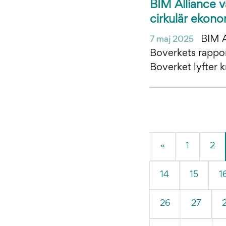
BIM Alliance 
cirkulär ekono
BIM Al
7 maj 2025
Boverkets rapport
Boverket lyfter k
«
1
2
14
15
1
26
27