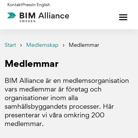
Gå
Kontakt
Press
In English
till
innehållet
Start
Medlemskap
Medlemmar
Medlemmar
BIM Alliance är en medlemsorganisation
vars medlemmar är företag och
organisationer inom alla
samhällsbyggandets processer. Här
presenterar vi våra omkring 200
medlemmar.