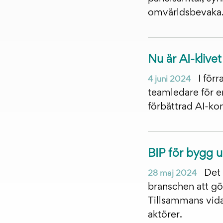
omvärldsbevaka
Nu är AI-klivet
I för
4 juni 2024
teamledare för e
förbättrad AI-k
BIP för bygg u
Det 
28 maj 2024
branschen att gö
Tillsammans vid
aktörer.