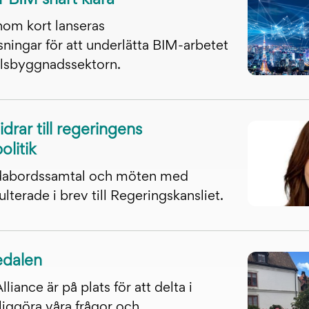
r BIM snart klara
nom kort lanseras
sningar för att underlätta BIM-arbetet
llsbyggnadssektorn.
drar till regeringens
olitik
abordssamtal och möten med
terade i brev till Regeringskansliet.
edalen
liance är på plats för att delta i
liggöra våra frågor och