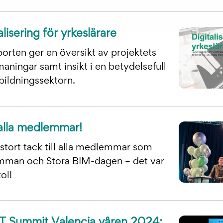
lisering för yrkeslärare
rten ger en översikt av projektets
aningar samt insikt i en betydelsefull
bildningssektorn.
 alla medlemmar!
stort tack till alla medlemmar som
ämman och Stora BIM-dagen – det var
stol!
T Summit Valencia våren 2024: