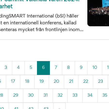
arhet
dingSMART International (bSI) håller
t en internationell konferens, kallad
enteras mycket från frontlinjen inom...
(Aktuell
3
4
5
6
7
8
9
10
1
sida)
6
17
18
19
20
21
22
23
28
29
30
31
32
33
34
35