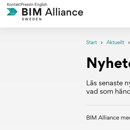
Gå
Kontakt
Press
In English
till
innehållet
Start
Aktuellt
Nyhet
Läs senaste ny
vad som hände
BIM Alliance m