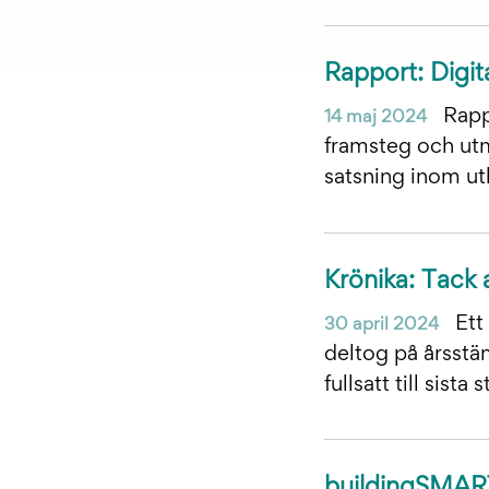
Rapport: Digita
Rappo
14 maj 2024
framsteg och utm
satsning inom ut
Krönika: Tack
Ett 
30 april 2024
deltog på årsst
fullsatt till sista 
buildingSMAR