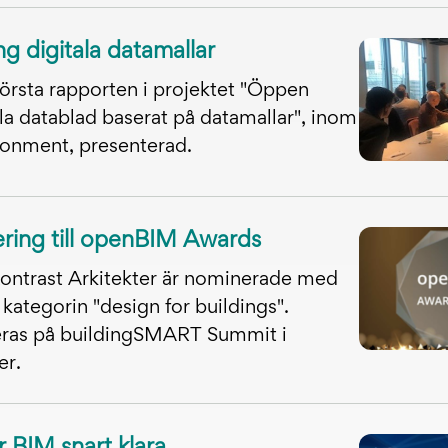
g digitala datamallar
örsta rapporten i projektet "Öppen
itala datablad baserat på datamallar", inom
ronment, presenterad.
ring till openBIM Awards
ontrast Arkitekter är nominerade med
 kategorin "design for buildings".
eras på buildingSMART Summit i
er.