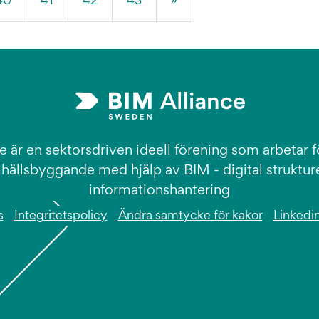
40
41
42
43
»
e är en sektorsdriven ideell förening som arbetar fö
hällsbyggande med hjälp av BIM - digital struktur
informationshantering
s
Integritetspolicy
Ändra samtycke för kakor
Linkedi