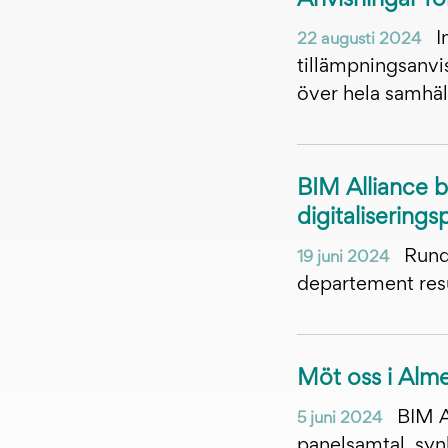
Anvisningar fö
I
22 augusti 2024
tillämpningsanvi
över hela samhä
BIM Alliance bi
digitaliseringsp
Rund
19 juni 2024
departement resul
Möt oss i Alm
BIM Al
5 juni 2024
panelsamtal, syn