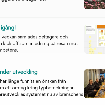
.
 igång!
ra veckan samlades deltagare och
n kick off som inledning på resan mot
ompetens.
nder utveckling
har länge funnits en önskan från
ra ett omtag kring typbeteckningar.
areutvecklas systemet nu av branschens