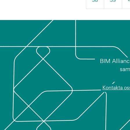
38
39
BIM Allianc
sam
Kontakta os