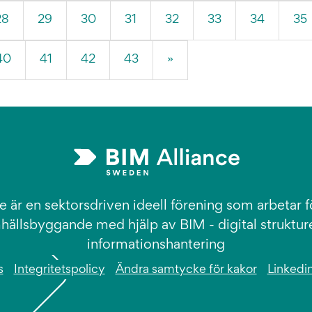
28
29
30
31
32
33
34
35
40
41
42
43
»
e är en sektorsdriven ideell förening som arbetar fö
hällsbyggande med hjälp av BIM - digital struktur
informationshantering
s
Integritetspolicy
Ändra samtycke för kakor
Linkedi