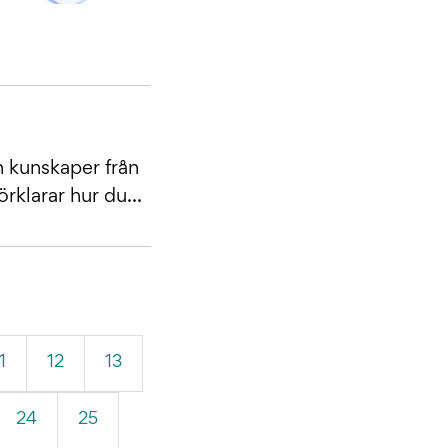
h kunskaper från
rklarar hur du...
1
12
13
24
25