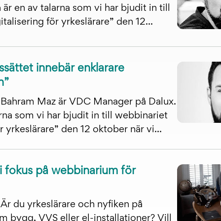
är en av talarna som vi har bjudit in till
talisering för yrkeslärare” den 12...
tssättet innebär enklarare
n”
Bahram Maz är VDC Manager på Dalux.
rna som vi har bjudit in till webbinariet
ör yrkeslärare” den 12 oktober när vi...
i fokus på webbinarium för
Är du yrkeslärare och nyfiken på
om bygg, VVS eller el-installationer? Vill