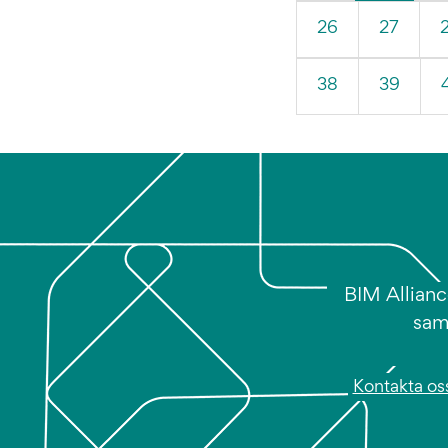
26
27
38
39
BIM Allianc
sam
Kontakta os