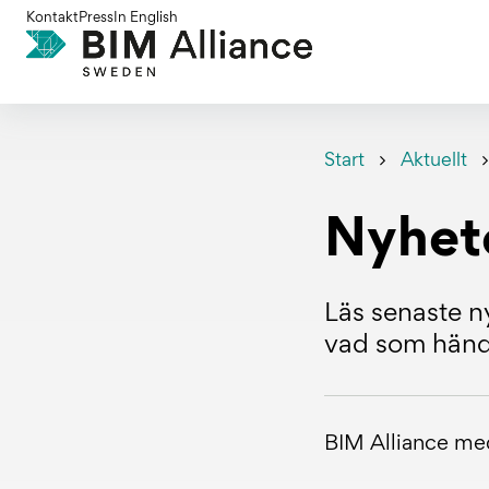
Gå
Kontakt
Press
In English
till
innehållet
Start
Aktuellt
Nyhet
Läs senaste ny
vad som hände
BIM Alliance m