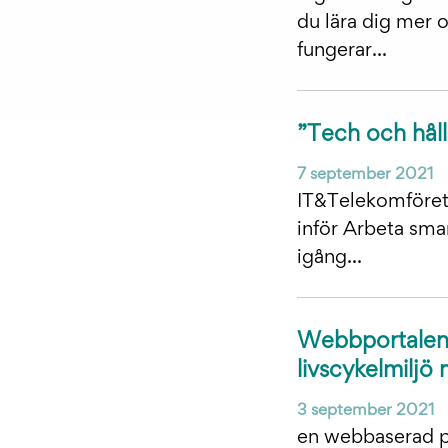
du lära dig mer 
fungerar...
”Tech och håll
7 september 2021
IT&Telekomföreta
inför Arbeta sma
igång...
Webbportalen N
livscykelmiljö n
3 september 2021
en webbaserad p