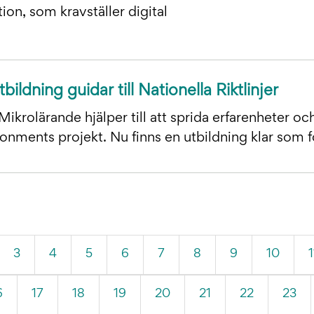
ion, som kravställer digital
ildning guidar till Nationella Riktlinjer
Mikrolärande hjälper till att sprida erfarenheter oc
onments projekt. Nu finns en utbildning klar som fö
3
4
5
6
7
8
9
10
1
l
6
17
18
19
20
21
22
23