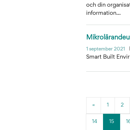
och din organisat
information...
Mikrolärandeutb
1 september 2021
Smart Built Envir
«
1
2
(Aktuel
14
15
1
sida)