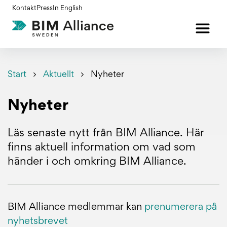
Gå
Kontakt
Press
In English
till
innehållet
Start
Aktuellt
Nyheter
Nyheter
Läs senaste nytt från BIM Alliance. Här
finns aktuell information om vad som
händer i och omkring BIM Alliance.
BIM Alliance medlemmar kan
prenumerera på
nyhetsbrevet