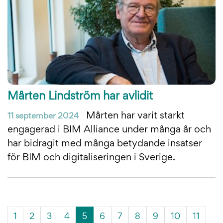
Mårten Lindström har avlidit
Mårten har varit starkt
11 september 2024
engagerad i BIM Alliance under många år och
har bidragit med många betydande insatser
för BIM och digitaliseringen i Sverige.
(Aktuell
1
2
3
4
5
6
7
8
9
10
11