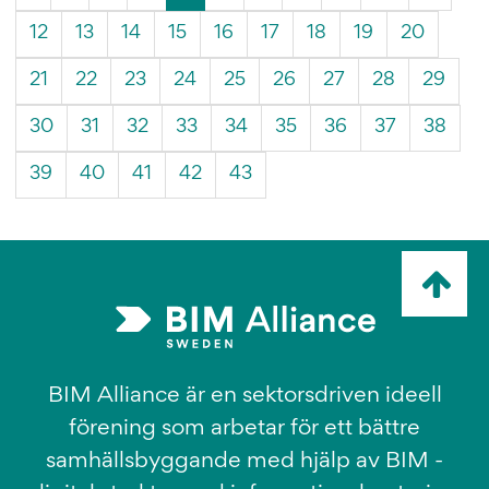
sida)
12
13
14
15
16
17
18
19
20
21
22
23
24
25
26
27
28
29
30
31
32
33
34
35
36
37
38
39
40
41
42
43
Ta
mig
till
topp
BIM Alliance är en sektorsdriven ideell
förening som arbetar för ett bättre
samhällsbyggande med hjälp av BIM -