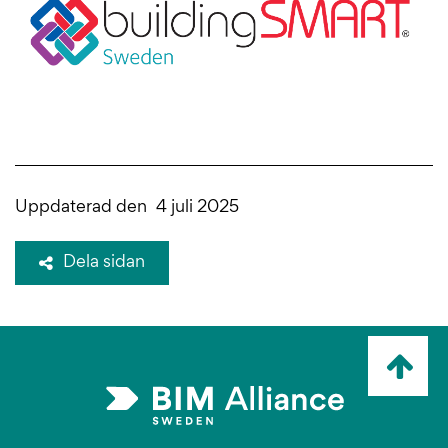
Uppdaterad den
4 juli 2025
Dela sidan
Ta
mig
till
topp