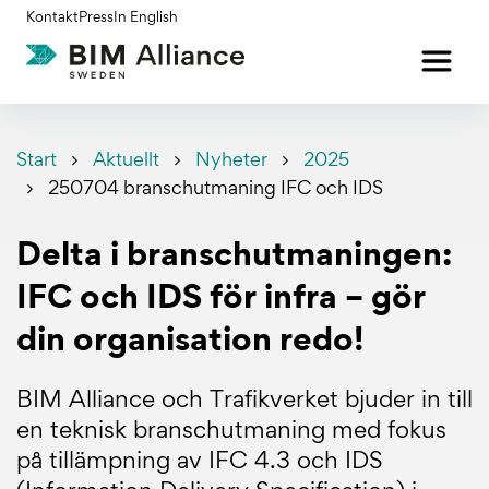
Gå
Kontakt
Press
In English
till
innehållet
Start
Aktuellt
Nyheter
2025
250704 branschutmaning IFC och IDS
Delta i branschutmaningen:
IFC och IDS för infra – gör
din organisation redo!
BIM Alliance och Trafikverket bjuder in till
en teknisk branschutmaning med fokus
på tillämpning av IFC 4.3 och IDS