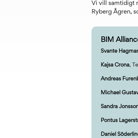
Vi vill samtidigt 
Ryberg Ågren, so
BIM Allianc
Svante Hagma
Kajsa Crona
, 
Andreas Furen
Michael Gusta
Sandra Jonsso
Pontus Lagers
Daniel Söderli