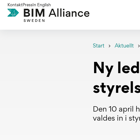
Gå
Kontakt
Press
In English
till
innehållet
Start
Aktuellt
Ny led
styrel
Den 10 april 
valdes in i sty