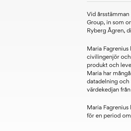
Vid årsstämman d
Group, in som or
Ryberg Ågren, di
Maria Fagrenius
civilingenjör oc
produkt och leve
Maria har mångår
datadelning och s
värdekedjan från 
Maria Fagrenius 
för en period om 