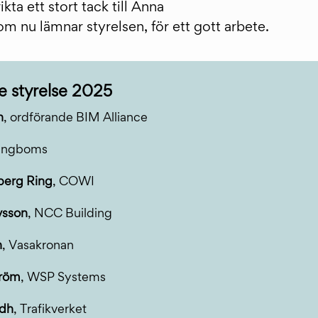
rikta ett stort tack till Anna
m nu lämnar styrelsen, för ett gott arbete.
e styrelse 2025
n
, ordförande BIM Alliance
Tengboms
berg Ring
, COWI
vsson
, NCC Building
n
, Vasakronan
tröm
, WSP Systems
ndh
, Trafikverket