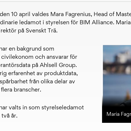
en 10 april valdes Mara Fagrenius, Head of Maste
dinarie ledamot i styrelsen för BIM Alliance. Maria
rektör på Svenskt Trä.
 har en bakgrund som
h civilekonom och ansvarar för
rantörsdata på Ahlsell Group.
ig erfarenhet av produktdata,
pårbarhet från olika delar av
flera branscher.
har valts in som styrelseledamot
Maria Fagr
två år.