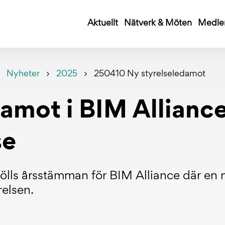
Aktuellt
Nätverk & Möten
Medle
Nyheter
2025
250410 Ny styrelseledamot
amot i BIM Allianc
se
hölls årsstämman för BIM Alliance där en
relsen.