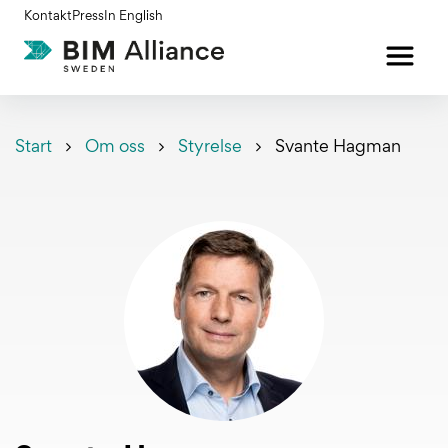
Gå
Kontakt
Press
In English
till
innehållet
Start
Om oss
Styrelse
Svante Hagman