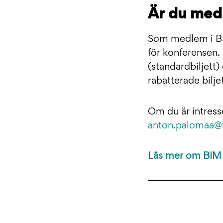
Är du medl
Som medlem i BIM
för konferensen. 
(standardbiljett)
rabatterade bilje
Om du är intress
anton.palomaa@b
Läs mer om BIM