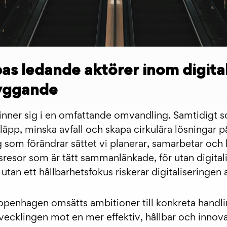
s ledande aktörer inom digita
byggande
nner sig i en omfattande omvandling. Samtidigt 
släpp, minska avfall och skapa cirkulära lösningar 
ng som förändrar sättet vi planerar, samarbetar och
sresor som är tätt sammanlänkade, för utan digitali
tan ett hållbarhetsfokus riskerar digitaliseringen a
penhagen omsätts ambitioner till konkreta handli
tvecklingen mot en mer effektiv, hållbar och innova