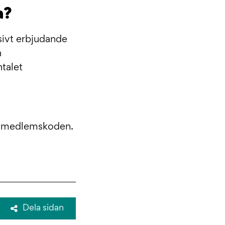
a?
sivt erbjudande
n
ntalet
ill medlemskoden.
Dela sidan