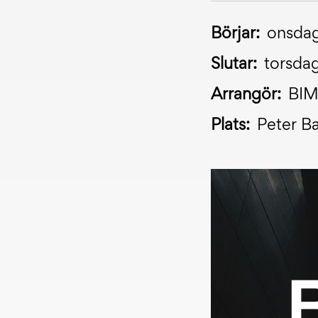
Börjar:
onsdag
Slutar:
torsda
Arrangör:
BIM
Plats:
Peter B