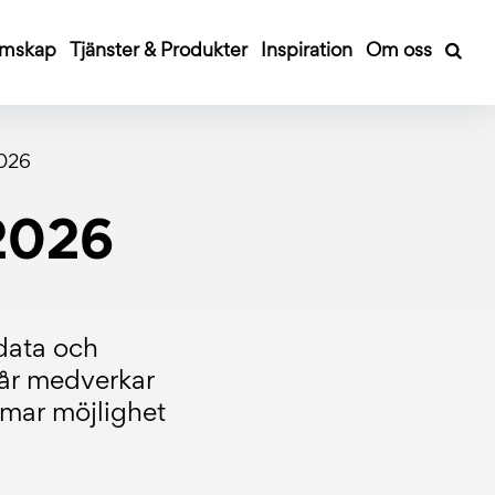
mskap
Tjänster & Produkter
Inspiration
Om oss
026
2026
 data och
I år medverkar
mmar möjlighet