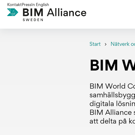
Gå
Kontakt
Press
In English
till
innehållet
Start
Nätverk o
BIM W
BIM World C
samhällsbyggn
digitala lösni
BIM Alliance 
att delta på ko