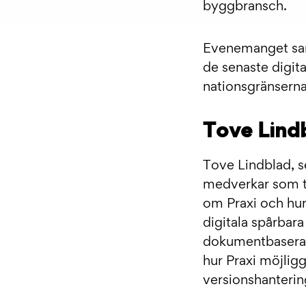
byggbransch.
Evenemanget saml
de senaste digit
nationsgränserna
Tove Lind
Tove Lindblad, 
medverkar som ta
om Praxi och hur
digitala spårbar
dokumentbaserade 
hur Praxi möjlig
versionshanterin