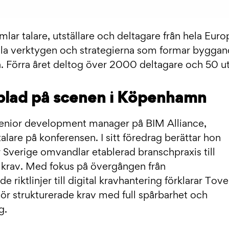
ar talare, utställare och deltagare från hela Euro
ala verktygen och strategierna som formar byggan
. Förra året deltog över 2000 deltagare och 50 ut
blad på scenen i Köpenhamn
senior development manager på BIM Alliance,
lare på konferensen. I sitt föredrag berättar hon
 Sverige omvandlar etablerad branschpraxis till
a krav. Med fokus på övergången från
riktlinjer till digital kravhantering förklarar Tove
gör strukturerade krav med full spårbarhet och
g.