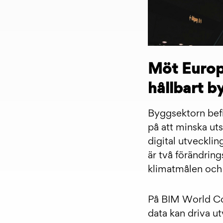
Möt Europa
hållbart 
Byggsektorn befi
på att minska ut
digital utveckli
är två förändring
klimatmålen och u
På BIM World Co
data kan driva u