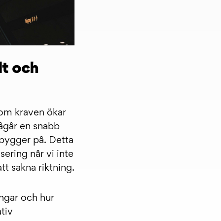
lt och
som kraven ökar
pågår en snabb
 bygger på. Detta
sering når vi inte
tt sakna riktning.
ngar och hur
tiv