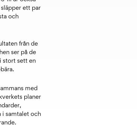
 släpper ett par
esta och
ultaten från de
chen ser på de
 stort sett en
ebära.
illsammans med
kverkets planer
darder​,
 i samtalet och
örande.