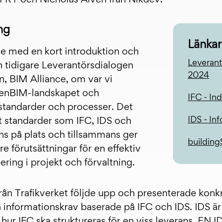
ng
Länkar
e med en kort introduktion och
Leveran
en tidigare Leverantörsdialogen
2024
n, BIM Alliance, om var vi
openBIM-landskapet och
IFC - In
standarder och processer. Det
IDS - In
t standarder som IFC, IDS och
ns på plats och tillsammans ger
buildin
re förutsättningar för en effektiv
ring i projekt och förvaltning.
rån Trafikverket följde upp och presenterade kon
a informationskrav baserade på IFC och IDS. IDS är
hur IFC ska struktureras för en viss leverans. EN ID