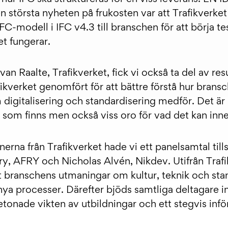
 största nyheten på frukosten var att Trafikverket
IFC-modell i IFC v4.3 till branschen för att börja t
et fungerar.
 Raalte, Trafikverket, fick vi också ta del av res
ikverket genomfört för att bättre förstå hur brans
digitalisering och standardisering medför. Det är i
n som finns men också viss oro för vad det kan inn
onerna från Trafikverket hade vi ett panelsamtal t
 AFRY och Nicholas Alvén, Nikdev. Utifrån Trafi
t branschens utmaningar om kultur​, teknik och stan
a processer. Därefter bjöds samtliga deltagare in
etonade vikten av utbildningar och ett stegvis inf