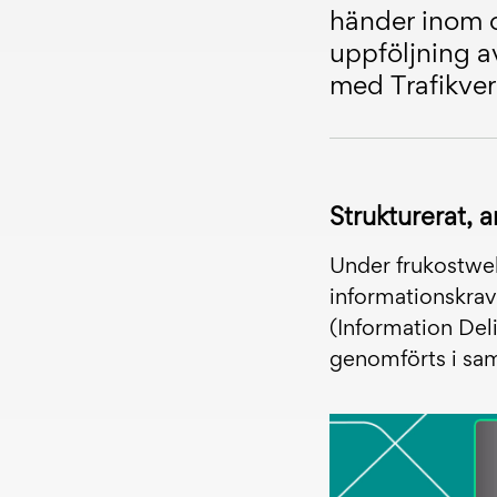
händer inom o
uppföljning a
med Trafikve
Strukturerat, a
Under frukostweb
informationskrav
(Information Deli
genomförts i sa