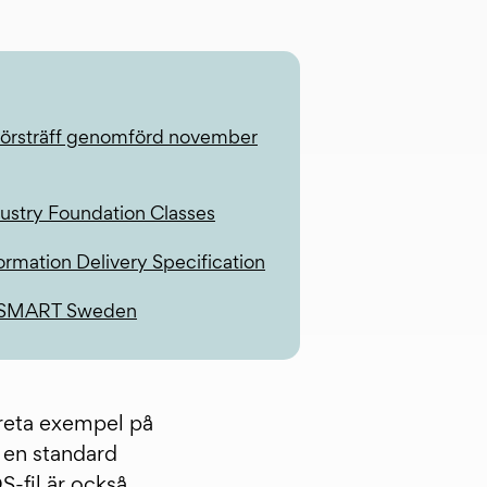
törsträff genomförd november
dustry Foundation Classes
formation Delivery Specification
gSMART Sweden
kreta exempel på
 en standard
S-fil är också