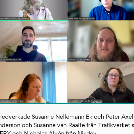
medverkade Susanne Nellemann Ek och Peter Axel
Anderson och Susanne van Raalte från Trafikverke
FRY och Nicholas Alvén från Nikdev.