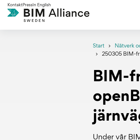
Gå
Kontakt
Press
In English
till
innehållet
Start
Nätverk o
250305 BIM-fr
BIM-fr
openB
järnvä
Under vår BIM