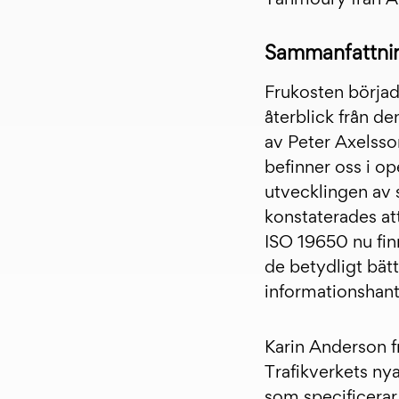
Sammanfattni
Frukosten börjad
återblick från d
av Peter Axelsso
befinner oss i 
utvecklingen av 
konstaterades at
ISO 19650 nu fin
de betydligt bätt
informationshante
Karin Anderson f
Trafikverkets ny
som specificerar 