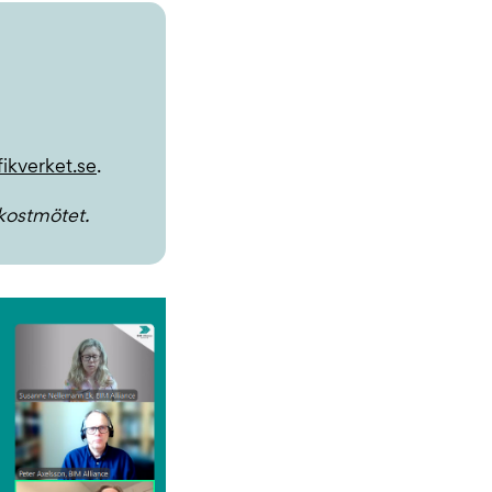
ikverket.se
.
ukostmötet.