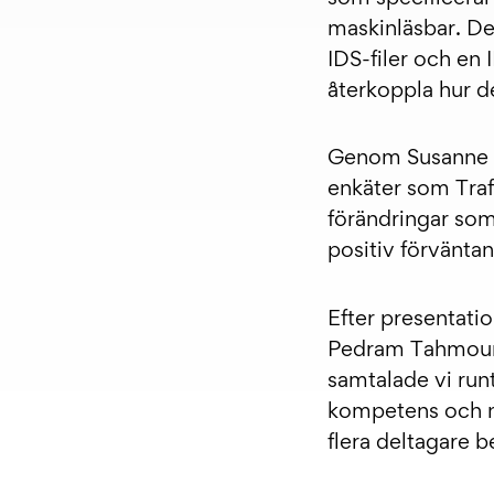
maskinläsbar. Den
IDS-filer och en 
återkoppla hur d
Genom Susanne van
enkäter som Traf
förändringar som 
positiv förvänta
Efter presentati
Pedram Tahmoury,
samtalade vi run
kompetens och ny
flera deltagare b