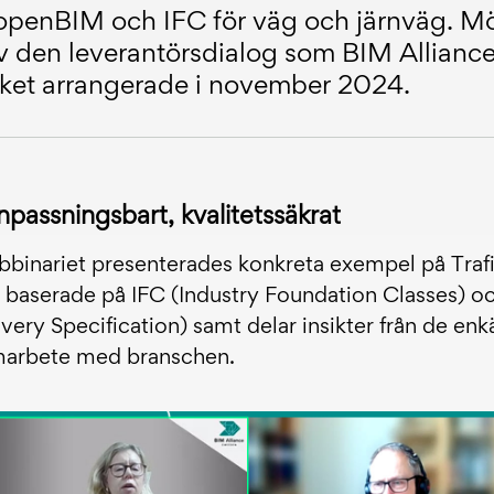
penBIM och IFC för väg och järnväg. Mö
v den leverantörsdialog som BIM Allianc
rket arrangerade i november 2024.
npassningsbart, kvalitetssäkrat
binariet presenterades konkreta exempel på Traf
 baserade på IFC (Industry Foundation Classes) o
very Specification) samt delar insikter från de en
marbete med branschen.