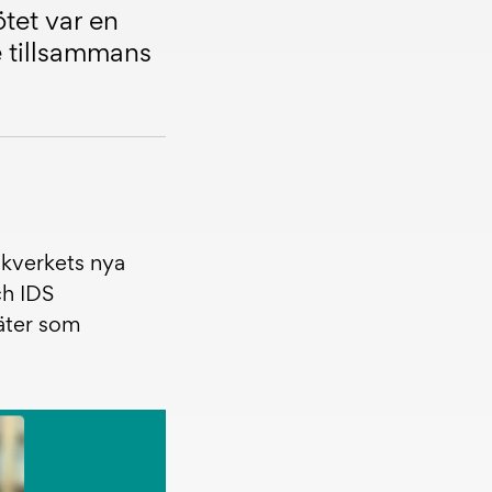
tet var en
e tillsammans
ikverkets nya
ch IDS
käter som