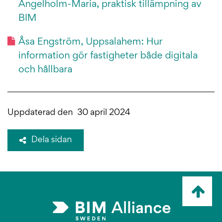
Ängelholm-Maria, praktisk tillämpning av
BIM
Åsa Engström, Uppsalahem: Hur
information gör fastigheter både digitala
och hållbara
Uppdaterad den
30 april 2024
Dela sidan
Ta
mig
till
topp