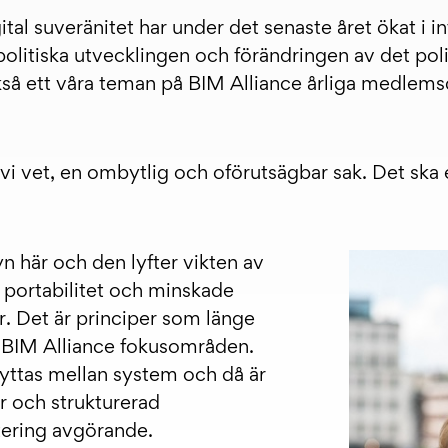
al suveränitet har under det senaste året ökat i i
olitiska utvecklingen och förändringen av det polit
kså ett våra teman på BIM Alliance årliga medlem
vi vet, en ombytlig och oförutsägbar sak. Det ska
n här och den lyfter vikten av
, portabilitet och minskade
r. Det är principer som länge
ör BIM Alliance fokusområden.
lyttas mellan system och då är
 och strukturerad
tering avgörande.