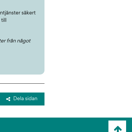
ntjänster säkert
ill
er från något
Dela sidan
Ta
mig