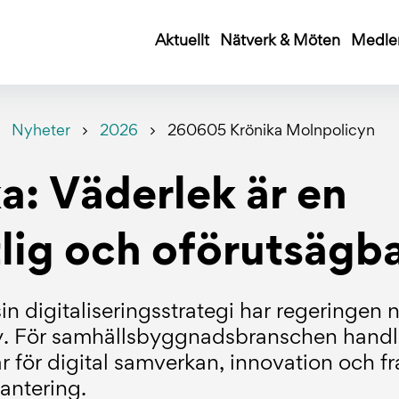
Aktuellt
Nätverk & Möten
Medle
Nyheter
2026
260605 Krönika Molnpolicyn
a: Väderlek är en
ig och oförutsägba
sin digitaliseringsstrategi har regeringen 
y. För samhällsbyggnadsbranschen handl
ar för digital samverkan, innovation och f
antering.