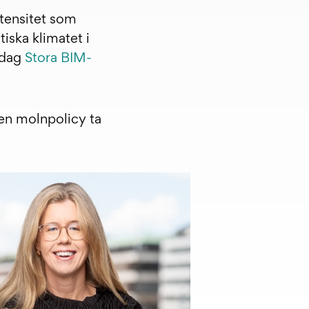
ntensitet som
iska klimatet i
sdag
Stora BIM-
 en molnpolicy ta