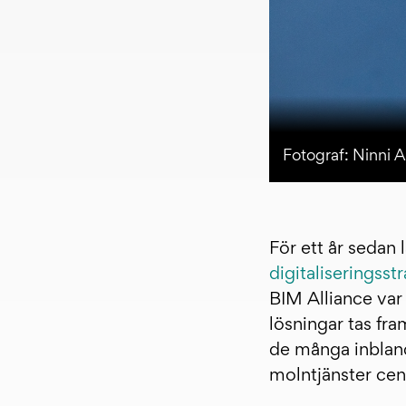
Fotograf: Ninni 
För ett år sedan 
digitaliseringsstr
BIM Alliance var 
lösningar tas fr
de många inbland
molntjänster cent