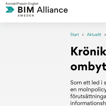
Gå
Kontakt
Press
In English
till
innehållet
Start
Aktuellt
Krönik
ombytl
Som ett led i 
en molnpolic
förutsättning
informationsh