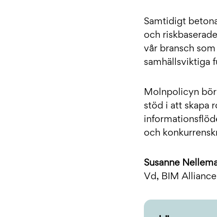
Samtidigt betona
och riskbaserade 
vår bransch som h
samhällsviktiga f
Molnpolicyn bör 
stöd i att skapa
informationsflöd
och konkurrenskr
Susanne Nellem
Vd, BIM Alliance