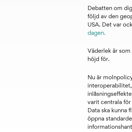
Debatten om digit
följd av den geop
USA. Det var oc
dagen.
Väderlek är som 
höjd för.
Nu är molnpolicy
interoperabilitet
inlåsningseffekte
varit centrala f
Data ska kunna f
öppna standarder
informationshan